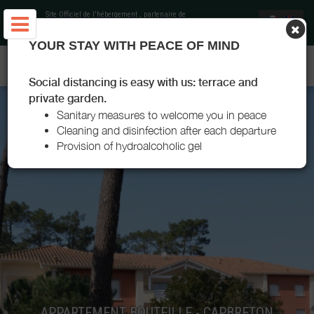
Site Officiel de l'hébergement
, partenaire de
Office de Tourisme Landes Atlantique Sud
YOUR STAY WITH PEACE OF MIND
APPARTEMENT BOUTEILLE - CAPBRETON
Social distancing is easy with us: terrace and
private garden.
Sanitary measures to welcome you in peace
Cleaning and disinfection after each departure
Provision of hydroalcoholic gel
APPARTEMENT BOUTEILLE - CAPBRETON