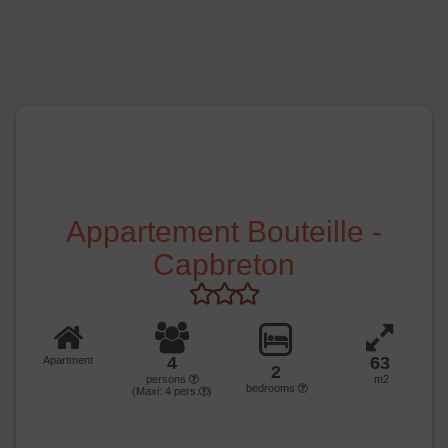
Appartement Bouteille -
Capbreton
4
63
Apartment
2
persons
m2
bedrooms
(Maxi:
4
pers.
)