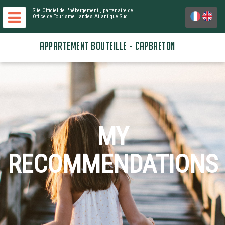
Site Officiel de l'hébergement
, partenaire de
Office de Tourisme Landes Atlantique Sud
APPARTEMENT BOUTEILLE - CAPBRETON
MY
RECOMMENDATIONS